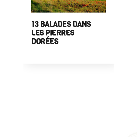
FERME
13 BALADES DANS
DU CO
LES PIERRES
DORÉES
 DE
ANTE